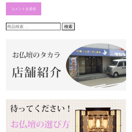
検
検索
索
対
象: