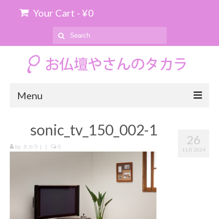
Your Cart
-
¥
0
Search
for:
Menu
ホーム
sonic_tv_150_002-1
26
お位牌の購入について
by
タカラ
|
|
0
11月 2024
お仏壇のお引き取り
商品を探す
上置仏壇