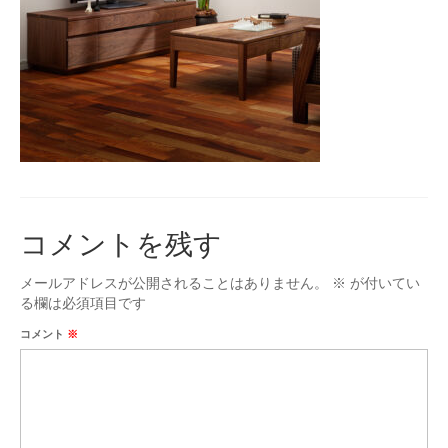
台付仏壇
お位牌
タカラオリジナル位牌
数珠
男性用
女性用
コメントを残す
手元供養
メールアドレスが公開されることはありません。
※
が付いてい
ミニ骨壷
る欄は必須項目です
お問合せ
コメント
※
アクセス
会社概要