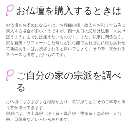
台付仏壇
お仏壇を購入するときは
お位牌
お仏壇をお求めになる方は、お葬儀の後、故人をお祀りする為に
タカラオリジナル位牌
購入する場合が多いようですが、四十九日の忌明け法要（きあけ
ほうよう）までには揃えたいものです。また、仏事に関係なく、
数珠
家を新築・リフォームした時などに可能であればお仏壇もあわせ
て新調あるいはお洗濯されると良いでしょう。その際、置かれる
男性用
スペースも考慮したいものです。
女性用
ご自分の家の宗派を調べ
手元供養
る
ミニ骨壷
お問合せ
お仏壇にはさまざまな種類があり、各宗派ごとにそのご本尊や飾
り方が違ってきます。
アクセス
宗派には、浄土真宗・浄土宗・真言宗・曹洞宗・臨済宗・天台
宗・日蓮宗などいろいろあります。
会社概要