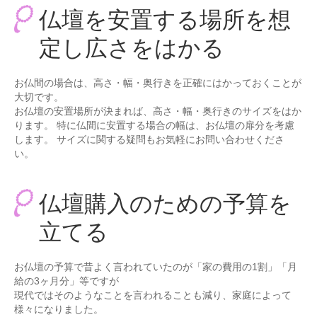
最新のご案内
仏壇を安置する場所を想
営業時間・お休みの案内
定し広さをはかる
商品紹介
お仏間の場合は、高さ・幅・奥行きを正確にはかっておくことが
セール案内
大切です。
お仏壇の安置場所が決まれば、高さ・幅・奥行きのサイズをはか
納品例
ります。 特に仏間に安置する場合の幅は、お仏壇の扉分を考慮
します。 サイズに関する疑問もお気軽にお問い合わせくださ
お洗濯・洗い
い。
お彼岸
仏壇購入のための予算を
お盆
立てる
地蔵盆
お仏壇の予算で昔よく言われていたのが「家の費用の1割」「月
お知らせ
給の3ヶ月分」等ですが
現代ではそのようなことを言われることも減り、家庭によって
様々になりました。