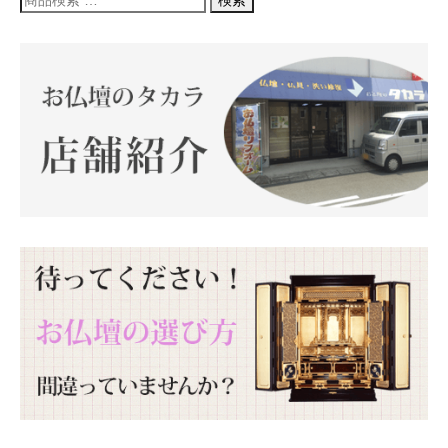
検索
索
対
象: