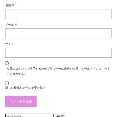
最新のご案内
名前
※
営業時間・お休みの案内
商品紹介
メール
※
セール案内
サイト
納品例
お洗濯・洗い
お彼岸
次回のコメントで使用するためブラウザーに自分の名前、メールアドレス、サイ
トを保存する。
お盆
地蔵盆
新しい投稿をメールで受け取る
お知らせ
検