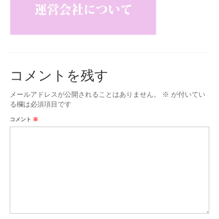
台付仏壇
お位牌
タカラオリジナル位牌
数珠
コメントを残す
男性用
メールアドレスが公開されることはありません。
※
が付いてい
女性用
る欄は必須項目です
コメント
※
手元供養
ミニ骨壷
お問合せ
アクセス
会社概要