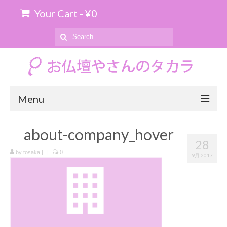
Your Cart
-
¥
0
Search
for:
Menu
ホーム
about-company_hover
28
お位牌の購入について
by
tosaka
|
|
0
9月 2017
お仏壇のお引き取り
商品を探す
上置仏壇