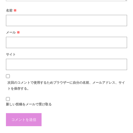
最新のご案内
名前
※
営業時間・お休みの案内
商品紹介
メール
※
セール案内
納品例
サイト
お洗濯・洗い
お彼岸
次回のコメントで使用するためブラウザーに自分の名前、メールアドレス、サイ
お盆
トを保存する。
地蔵盆
新しい投稿をメールで受け取る
お知らせ