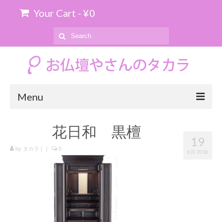
Your Cart
-
¥
0
Search
for:
Menu
ホーム
花日和 黒檀
19
お位牌の購入について
by
タカラ
|
|
0
6月 2018
お仏壇のお引き取り
商品を探す
上置仏壇