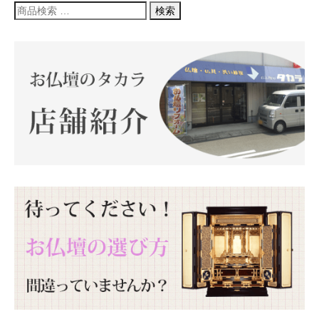
検
検索
索
対
象: