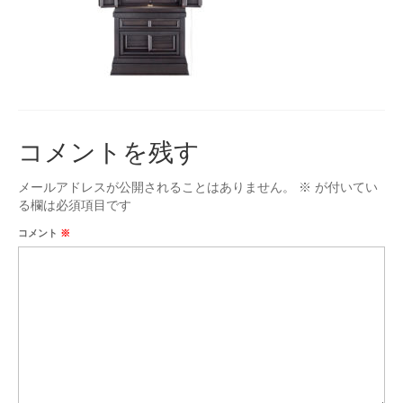
台付仏壇
お位牌
タカラオリジナル位牌
数珠
コメントを残す
男性用
メールアドレスが公開されることはありません。
※
が付いてい
女性用
る欄は必須項目です
手元供養
コメント
※
ミニ骨壷
お問合せ
アクセス
会社概要