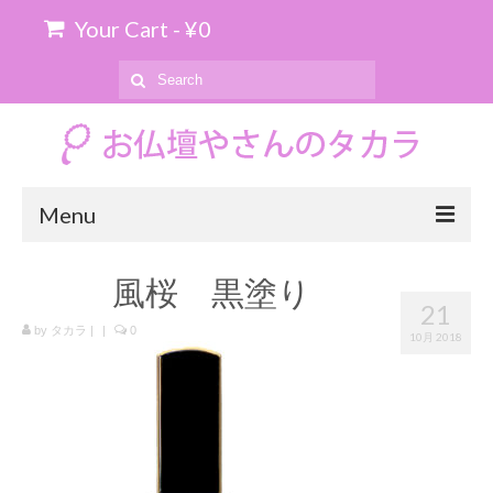
Your Cart
-
¥
0
Search
for:
Menu
ホーム
風桜 黒塗り
21
お位牌の購入について
by
タカラ
|
|
0
10月 2018
お仏壇のお引き取り
商品を探す
上置仏壇