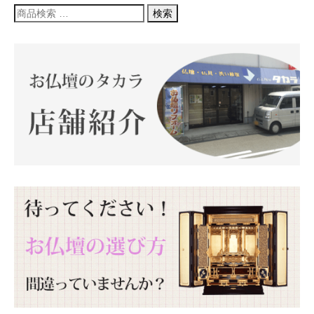
検
検索
索
対
象: