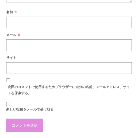
最新のご案内
名前
※
営業時間・お休みの案内
商品紹介
メール
※
セール案内
納品例
サイト
お洗濯・洗い
お彼岸
次回のコメントで使用するためブラウザーに自分の名前、メールアドレス、サイ
お盆
トを保存する。
地蔵盆
新しい投稿をメールで受け取る
お知らせ