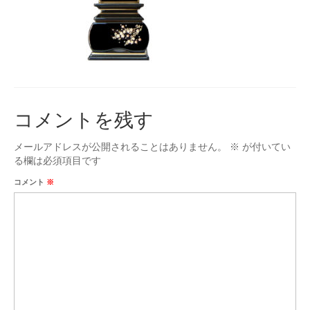
台付仏壇
お位牌
タカラオリジナル位牌
数珠
コメントを残す
男性用
女性用
メールアドレスが公開されることはありません。
※
が付いてい
る欄は必須項目です
手元供養
コメント
※
ミニ骨壷
お問合せ
アクセス
会社概要