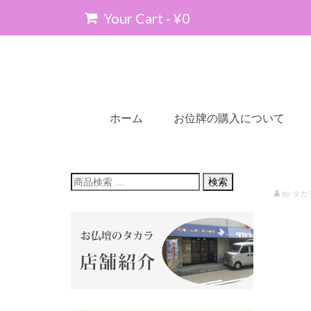
Your Cart
-
¥
0
ホーム
お位牌の購入について
検
検索
索
by
タカ
対
象: