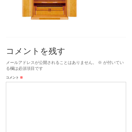
台付仏壇
お位牌
タカラオリジナル位牌
数珠
コメントを残す
男性用
女性用
メールアドレスが公開されることはありません。
※
が付いてい
る欄は必須項目です
手元供養
コメント
※
ミニ骨壷
お問合せ
アクセス
会社概要