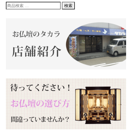
検
検索
索
対
象: