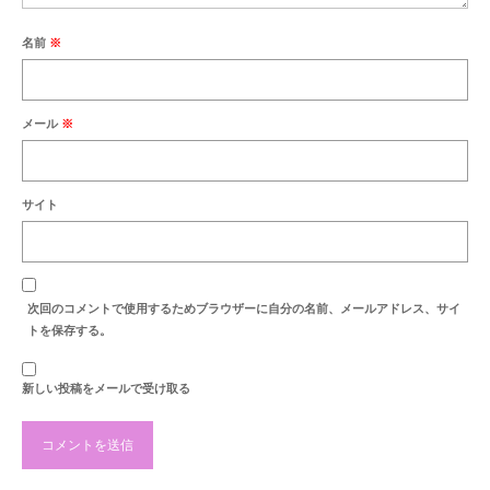
最新のご案内
名前
※
営業時間・お休みの案内
商品紹介
メール
※
セール案内
納品例
サイト
お洗濯・洗い
お彼岸
次回のコメントで使用するためブラウザーに自分の名前、メールアドレス、サイ
お盆
トを保存する。
地蔵盆
新しい投稿をメールで受け取る
お知らせ