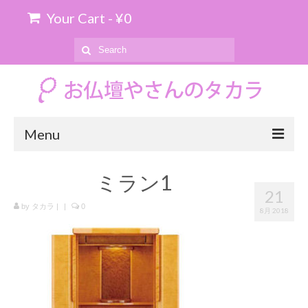
Your Cart
-
¥
0
Search
for:
Menu
ホーム
ミラン1
21
お位牌の購入について
by
タカラ
|
|
0
8月 2018
お仏壇のお引き取り
商品を探す
上置仏壇