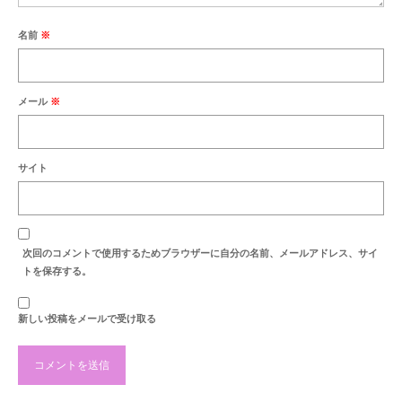
最新のご案内
名前
※
営業時間・お休みの案内
商品紹介
メール
※
セール案内
納品例
サイト
お洗濯・洗い
お彼岸
次回のコメントで使用するためブラウザーに自分の名前、メールアドレス、サイ
お盆
トを保存する。
地蔵盆
新しい投稿をメールで受け取る
お知らせ