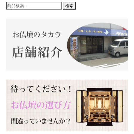
検
検索
索
対
象: