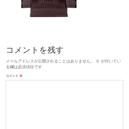
台付仏壇
お位牌
タカラオリジナル位牌
数珠
コメントを残す
男性用
女性用
メールアドレスが公開されることはありません。
※
が付いてい
る欄は必須項目です
手元供養
コメント
※
ミニ骨壷
お問合せ
アクセス
会社概要