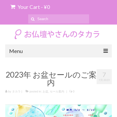
Your Cart
-
¥
0
Search
for:
Menu
ホーム
2023年 お盆セールのご案
7
お位牌の購入について
内
7月 2023
お仏壇のお引き取り
by
タカラ
|
posted in:
お盆
,
セール案内
|
0
商品を探す
上置仏壇