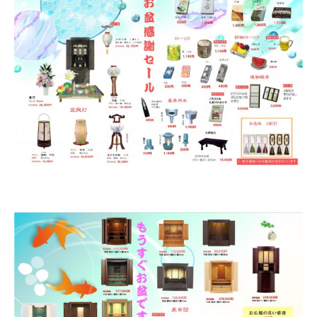
台付仏壇
お位牌
タカラオリジナル位牌
数珠
男性用
女性用
手元供養
ミニ骨壷
お問合せ
アクセス
会社概要