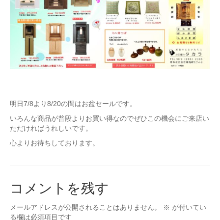
最新のご案内
営業時間・お休みの案内
商品紹介
セール案内
納品例
明日7/8より8/20の間はお盆セールです。
お洗濯・洗い
いろんな商品が普段よりお買い得なのでぜひこの機会にご来店い
お彼岸
ただければうれしいです。
心よりお待ちしております。
お盆
地蔵盆
コメントを残す
お知らせ
メールアドレスが公開されることはありません。
※
が付いてい
る欄は必須項目です