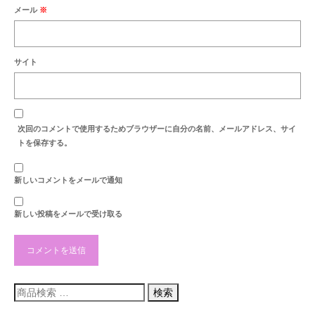
最新のご案内
メール
※
営業時間・お休みの案内
サイト
商品紹介
セール案内
納品例
次回のコメントで使用するためブラウザーに自分の名前、メールアドレス、サイ
トを保存する。
お洗濯・洗い
お彼岸
新しいコメントをメールで通知
お盆
新しい投稿をメールで受け取る
地蔵盆
お知らせ
検
検索
索