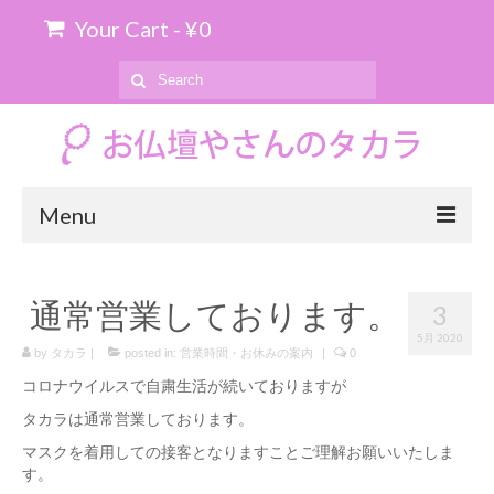
Your Cart
-
¥
0
Search
for:
Menu
ホーム
通常営業しております。
3
お位牌の購入について
5月 2020
by
タカラ
|
posted in:
営業時間・お休みの案内
|
0
お仏壇のお引き取り
コロナウイルスで自粛生活が続いておりますが
商品を探す
タカラは通常営業しております。
マスクを着用しての接客となりますことご理解お願いいたしま
上置仏壇
す。