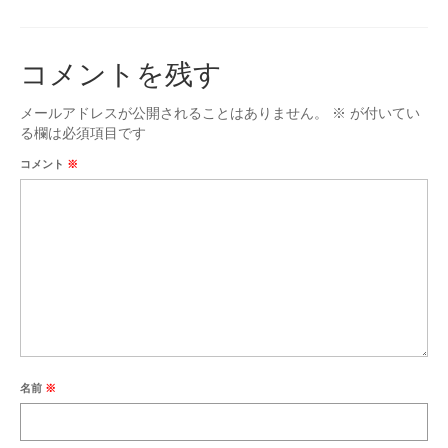
台付仏壇
お位牌
コメントを残す
タカラオリジナル位牌
メールアドレスが公開されることはありません。
※
が付いてい
数珠
る欄は必須項目です
コメント
※
男性用
女性用
手元供養
ミニ骨壷
お問合せ
アクセス
名前
※
会社概要