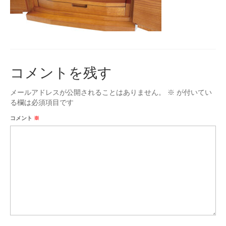
台付仏壇
お位牌
タカラオリジナル位牌
数珠
コメントを残す
男性用
メールアドレスが公開されることはありません。
※
が付いてい
る欄は必須項目です
女性用
コメント
※
手元供養
ミニ骨壷
お問合せ
アクセス
会社概要