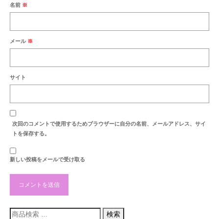
最新のご案内
名前
※
営業時間・お休みの案内
メール
※
商品紹介
セール案内
サイト
納品例
お洗濯・洗い
お彼岸
次回のコメントで使用するためブラウザーに自分の名前、メールアドレス、サイ
トを保存する。
お盆
新しい投稿をメールで受け取る
地蔵盆
お知らせ
検
検索