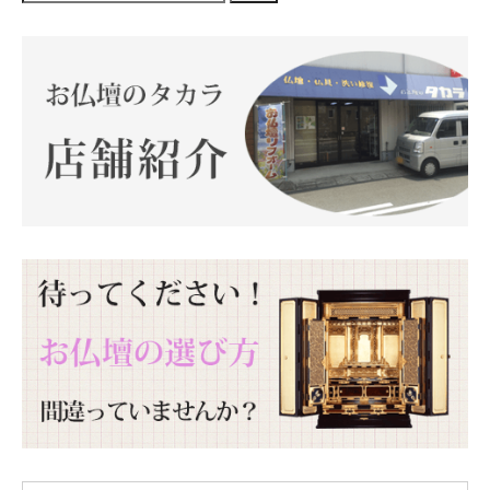
索
対
象: