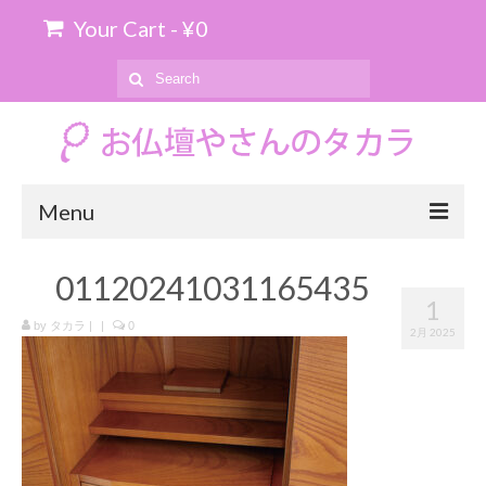
Your Cart
-
¥
0
Search
for:
Menu
ホーム
01120241031165435
1
お位牌の購入について
by
タカラ
|
|
0
2月 2025
お仏壇のお引き取り
商品を探す
上置仏壇