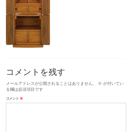
台付仏壇
お位牌
タカラオリジナル位牌
数珠
男性用
女性用
コメントを残す
手元供養
メールアドレスが公開されることはありません。
※
が付いてい
ミニ骨壷
る欄は必須項目です
お問合せ
コメント
※
アクセス
会社概要