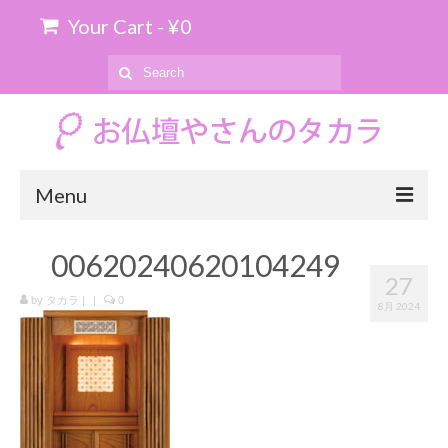
Your Cart
-
¥
0
Search
for:
Menu
ホーム
00620240620104249
27
お位牌の購入について
by
タカラ
|
|
0
8月 2024
お仏壇のお引き取り
商品を探す
上置仏壇