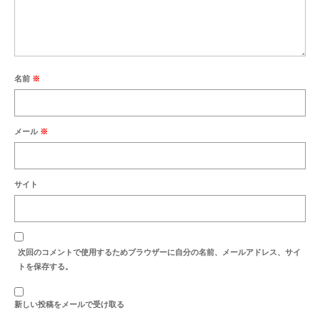
最新のご案内
営業時間・お休みの案内
商品紹介
名前
※
セール案内
納品例
メール
※
お洗濯・洗い
お彼岸
サイト
お盆
地蔵盆
次回のコメントで使用するためブラウザーに自分の名前、メールアドレス、サイ
トを保存する。
お知らせ
新しい投稿をメールで受け取る