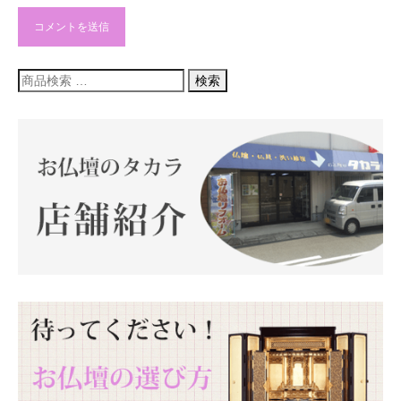
検
検索
索
対
象: