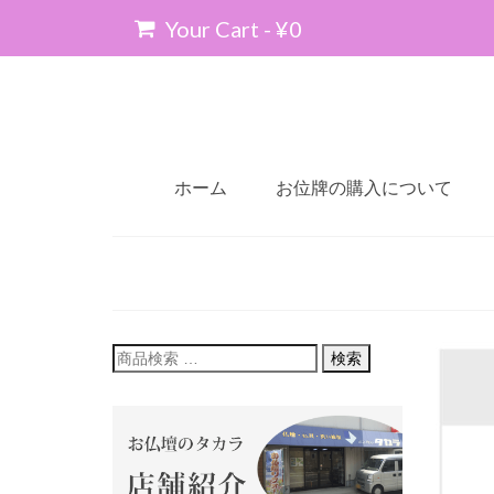
Your Cart
-
¥
0
ホーム
お位牌の購入について
検
検索
索
対
象: