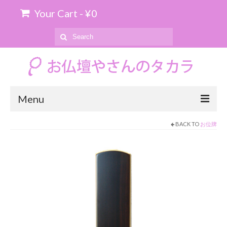
Your Cart
-
¥
0
Search
for:
Menu
BACK TO
お位牌
ホーム
お位牌の購入について
お仏壇のお引き取り
商品を探す
上置仏壇