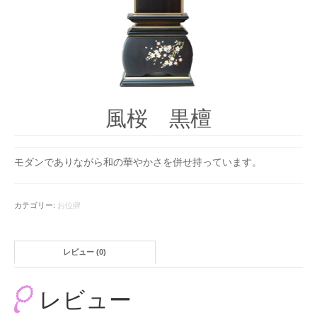
台付仏壇
お位牌
タカラオリジナル位牌
数珠
風桜 黒檀
男性用
女性用
モダンでありながら和の華やかさを併せ持っています。
手元供養
カテゴリー:
お位牌
ミニ骨壷
お問合せ
レビュー (0)
アクセス
レビュー
会社概要