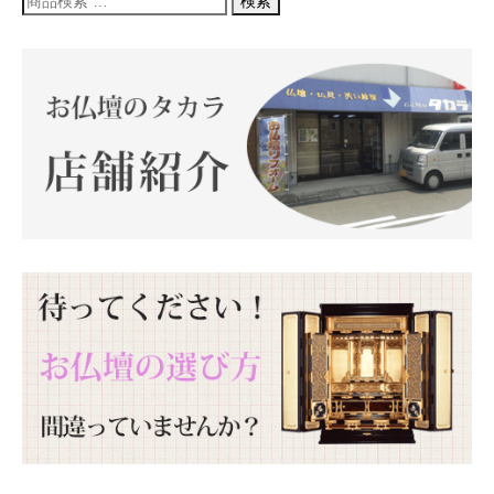
検索
索
ナ
対
象:
ビ
ゲ
ー
シ
ョ
ン