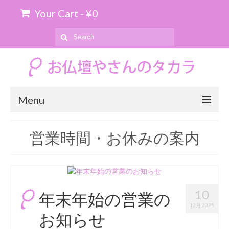
Your Cart
-
¥
0
Search
for:
Menu
ホーム
営業時間・お休みの案内
お位牌の購入について
お仏壇のお引き取り
商品を探す
10
年末年始の営業の
12月 2025
上置仏壇
お知らせ