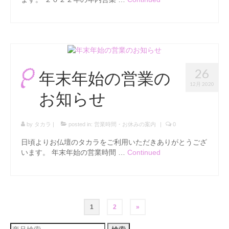
26
年末年始の営業の
12月 2020
お知らせ
by
タカラ
|
posted in:
営業時間・お休みの案内
|
0
日頃よりお仏壇のタカラをご利用いただきありがとうござ
います。 年末年始の営業時間 …
Continued
投
1
2
»
稿
検