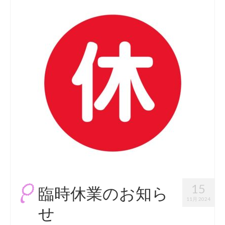
最新のご案内
営業時間・お休みの案内
商品紹介
セール案内
納品例
お洗濯・洗い
お彼岸
お盆
地蔵盆
15
臨時休業のお知ら
お知らせ
11月 2024
せ