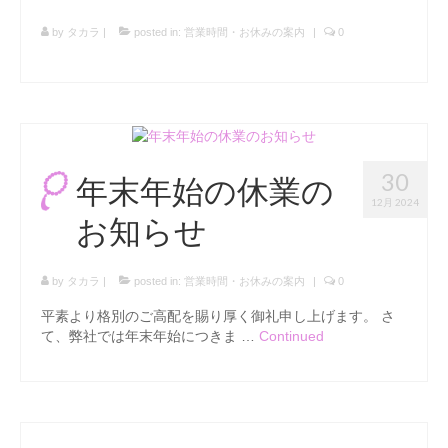
台付仏壇
by
タカラ
|
posted in:
営業時間・お休みの案内
|
0
お位牌
タカラオリジナル位牌
数珠
男性用
30
年末年始の休業の
12月 2024
女性用
お知らせ
手元供養
by
タカラ
|
posted in:
営業時間・お休みの案内
|
0
ミニ骨壷
平素より格別のご高配を賜り厚く御礼申し上げます。 さ
お問合せ
て、弊社では年末年始につきま …
Continued
アクセス
会社概要